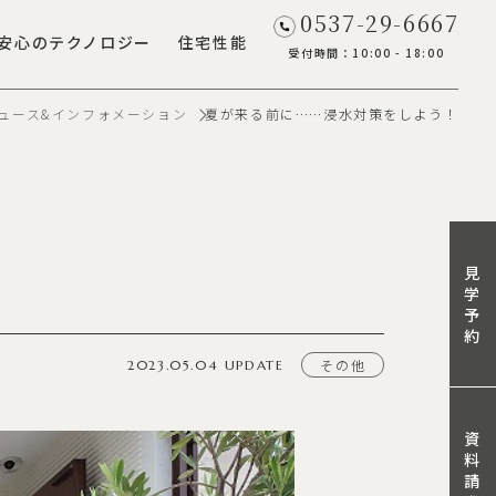
0537-29-6667
安心のテクノロジー
住宅性能
受付時間：10:00 - 18:00
ュース&インフォメーション
夏が来る前に……浸水対策をしよう！
見
学
予
約
その他
2023.05.04 UPDATE
資
料
請