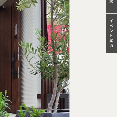
求
イ
ベ
ン
ト
案
内