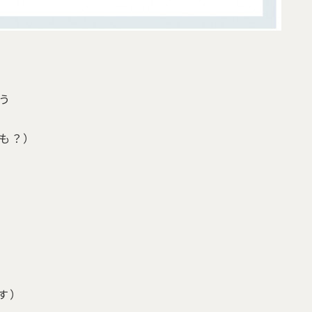
う
も？）
す）